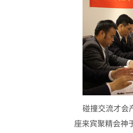
碰撞交流才会
座来宾聚精会神