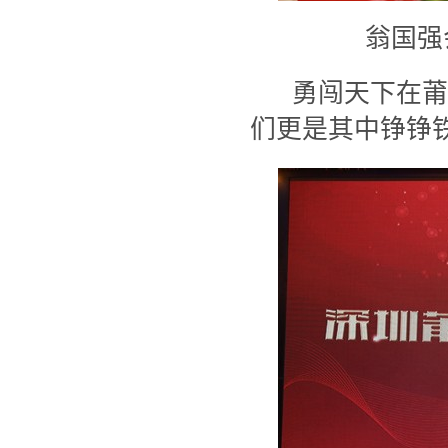
翁国强
勇闯天下在莆
们更是其中铮铮