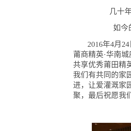
几十
如今
2016
年
4
月
24
莆商精英·华南
共享优秀莆田精
我们有共同的家
进，让爱灌溉家
聚，最后祝愿我